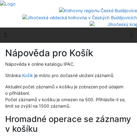
Přejít na obsah
Přejít na menu
Prohlášení o webové přístupnosti
Boční menu
H
Nápověda pro Košík
Nápověda k online katalogu IPAC.
Stránka
Košík
je místo pro dočasné uložení záznamů.
Aktuální počet záznamů v košíku je zobrazen pod údajem
o přihlášení.
Počet záznamů v košíku je omezen na 500. Přihlásíte-li se,
limit se zvýší na 1500 záznamů.
Hromadné operace se záznamy
v košíku