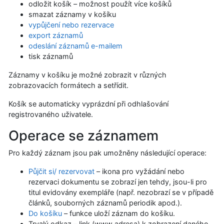
odložit košík – možnost použít více košíků
smazat záznamy v košíku
vypůjčení nebo rezervace
export záznamů
odeslání záznamů e-mailem
tisk záznamů
Záznamy v košíku je možné zobrazit v různých
zobrazovacích formátech a setřídit.
Košík se automaticky vyprázdní při odhlašování
registrovaného uživatele.
Operace se záznamem
Pro každý záznam jsou pak umožněny následující operace:
Půjčit si/ rezervovat
– ikona pro vyžádání nebo
rezervaci dokumentu se zobrazí jen tehdy, jsou-li pro
titul evidovány exempláře (např. nezobrazí se v případě
článků, souborných záznamů periodik apod.).
Do košíku
– funkce uloží záznam do košíku.
Trvalý odkaz – link (www adresa) k zobrazení daného