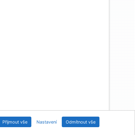
Knihovny regionu České Budějovice
Přijmout vše
Nastavení
Odmítnout vše
2026
IPAC
 v.4.8.63a
-
Cosmotron Bohemia, s.r.o.