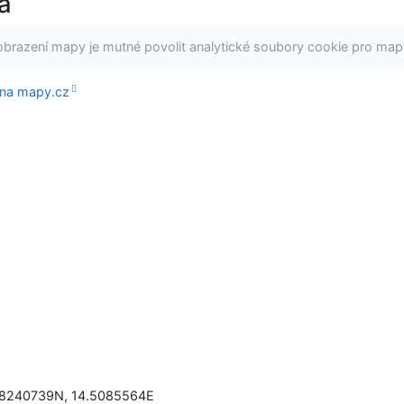
a
obrazení mapy je mutné povolit analytické soubory cookie pro map
 na mapy.cz
.8240739N
,
14.5085564E