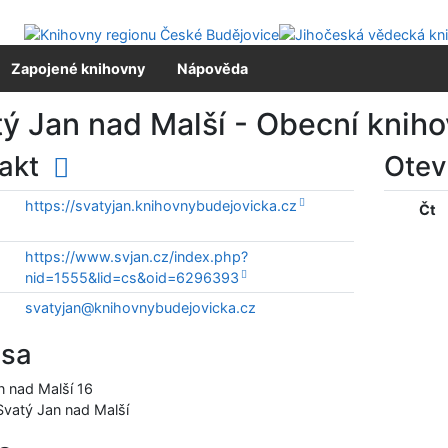
Zapojené knihovny
Nápověda
ý Jan nad Malší - Obecní knih
takt
Otev
https://svatyjan.knihovnybudejovicka.cz
Čt
https://www.svjan.cz/index.php?
nid=1555&lid=cs&oid=6296393
svatyjan@knihovnybudejovicka.cz
esa
n nad Malší 16
Svatý Jan nad Malší