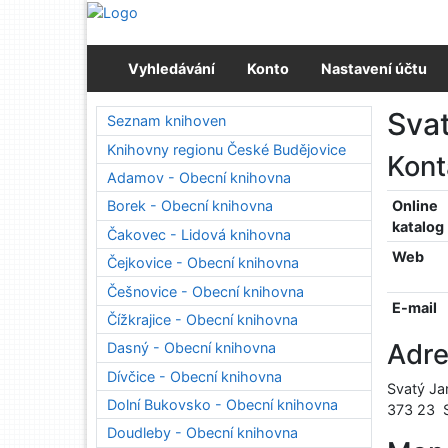
Přejít na obsah
Přejít na menu
Prohlášení o webové přístupnosti
Vyhledávání
Konto
Nastavení účtu
Svat
Seznam knihoven
Knihovny regionu České Budějovice
Kon
Adamov - Obecní knihovna
Online
Borek - Obecní knihovna
katalog
Čakovec - Lidová knihovna
Web
Čejkovice - Obecní knihovna
Češnovice - Obecní knihovna
E-mail
Čížkrajice - Obecní knihovna
Adr
Dasný - Obecní knihovna
Dívčice - Obecní knihovna
Svatý Ja
Dolní Bukovsko - Obecní knihovna
373 23
Doudleby - Obecní knihovna