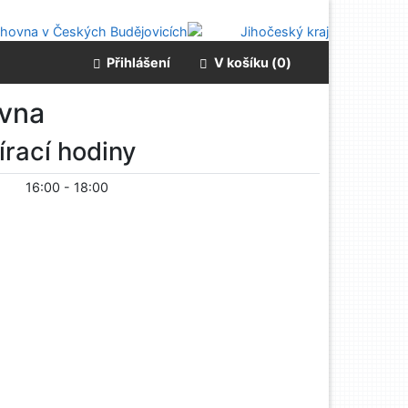
Přihlášení
V košíku (
0
)
ovna
írací hodiny
16:00
-
18:00