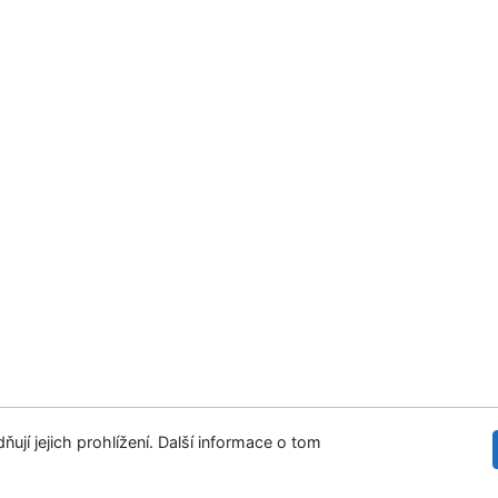
ují jejich prohlížení. Další informace o tom
 stránek
Přístupnost
Soukromí
©1993-