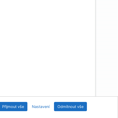
Knihovny regionu České Budějovice
Přijmout vše
Nastavení
Odmítnout vše
2026
IPAC
 v.4.8.63a
-
Cosmotron Bohemia, s.r.o.