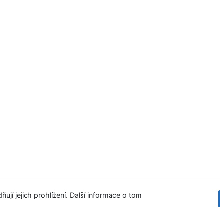
ují jejich prohlížení. Další informace o tom
 stránek
Přístupnost
Soukromí
©1993-