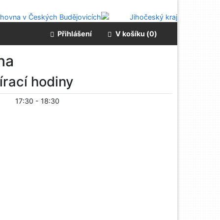
Přihlášení
V košíku (
0
)
na
írací hodiny
17:30
-
18:30