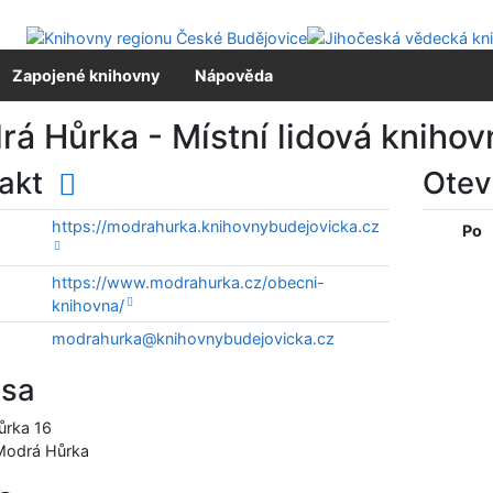
Zapojené knihovny
Nápověda
á Hůrka - Místní lidová knihov
takt
Otev
https://modrahurka.knihovnybudejovicka.cz
Po
https://www.modrahurka.cz/obecni-
knihovna/
modrahurka@knihovnybudejovicka.cz
esa
ůrka 16
Modrá Hůrka