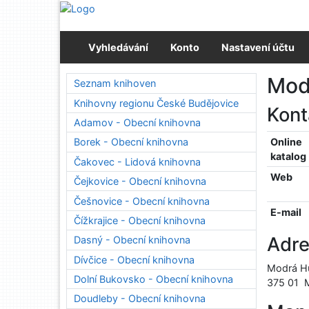
Přejít na obsah
Přejít na menu
Prohlášení o webové přístupnosti
Vyhledávání
Konto
Nastavení účtu
Modr
Seznam knihoven
Knihovny regionu České Budějovice
Kon
Adamov - Obecní knihovna
Online
Borek - Obecní knihovna
katalog
Čakovec - Lidová knihovna
Web
Čejkovice - Obecní knihovna
Češnovice - Obecní knihovna
E-mail
Čížkrajice - Obecní knihovna
Adr
Dasný - Obecní knihovna
Dívčice - Obecní knihovna
Modrá H
Dolní Bukovsko - Obecní knihovna
375 01
Doudleby - Obecní knihovna