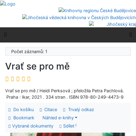
Přejít na obsah
Přejít na menu
Prohlášení o webové přístupnosti
Boční menu
H
Počet záznamů: 1
Vrať se pro mě
Vrať se pro mě / Heidi Perksová ; přeložila Petra Pachlová.
Praha : Ikar, 2021 . 334 stran . ISBN 978-80-249-4473-9
Do košíku
Citace
Trvalý odkaz
Bookmark
Náhled e-knihy
Vybrané dokumenty
Sdílet